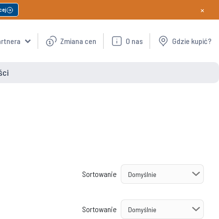
×
cej
artnera
Zmiana cen
O nas
Gdzie kupić?
ści
Sortowanie
Sortowanie