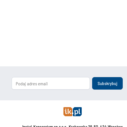
Subskrybuj
Instal-Konsorcjum sp.z o.o., Krakowska 29, 50-424 Wrocław