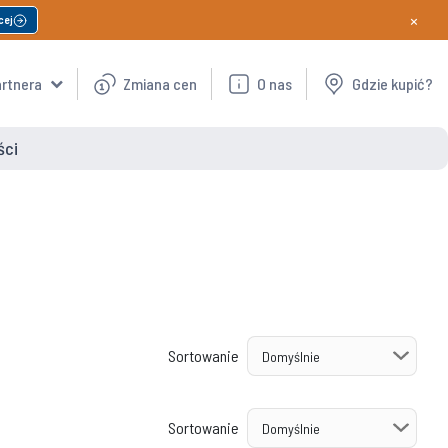
×
cej
artnera
Zmiana cen
O nas
Gdzie kupić?
ści
Sortowanie
Sortowanie