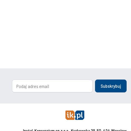
Subskrybuj
Instal-Konsorcjum sp.z o.o., Krakowska 29, 50-424 Wrocław