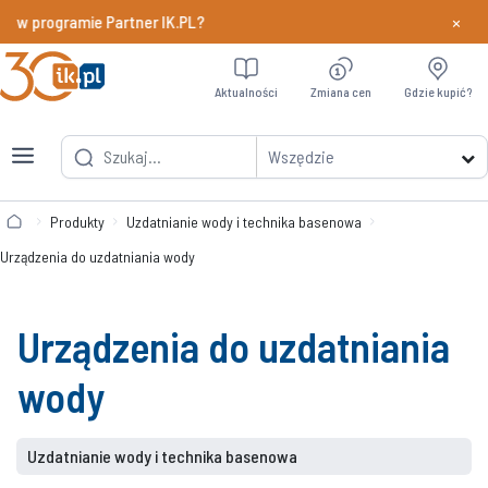
×
y w programie Partner IK.PL?
Dowiedz si
Aktualności
Zmiana cen
Gdzie kupić?
Wszędzie
Produkty
Uzdatnianie wody i technika basenowa
Urządzenia do uzdatniania wody
Urządzenia do uzdatniania
wody
Uzdatnianie wody i technika basenowa