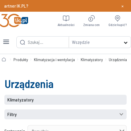
×
er IK.PL?
Dowiedz si
Aktualności
Zmiana cen
Gdzie kupić?
Wszędzie
Produkty
Klimatyzacja i wentylacja
Klimatyzatory
Urządzenia
Urządzenia
Klimatyzatory
Filtry
Sortowanie