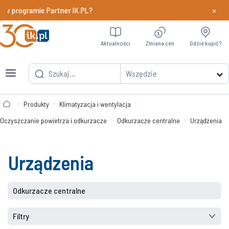
×
 w programie Partner IK.PL?
Dowiedz si
Aktualności
Zmiana cen
Gdzie kupić?
Wszędzie
Produkty
Klimatyzacja i wentylacja
Oczyszczanie powietrza i odkurzacze
Odkurzacze centralne
Urządzenia
Urządzenia
Odkurzacze centralne
Filtry