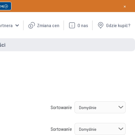
×
cej
artnera
Zmiana cen
O nas
Gdzie kupić?
ści
Sortowanie
Sortowanie