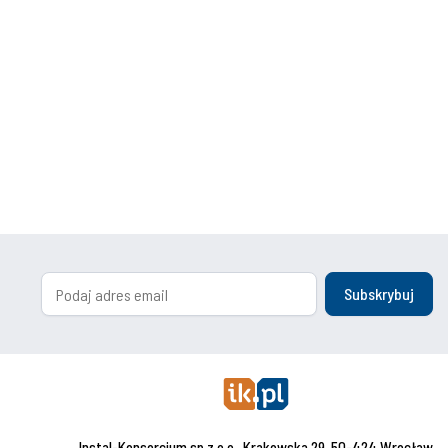
Subskrybuj
Instal-Konsorcjum sp.z o.o., Krakowska 29, 50-424 Wrocław