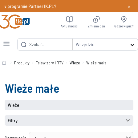
×
 w programie Partner IK.PL?
Dowiedz si
Aktualności
Zmiana cen
Gdzie kupić?
Wszędzie
Produkty
Telewizory i RTV
Wieże
Wieże małe
Wieże małe
Wieże
Filtry
Sortowanie