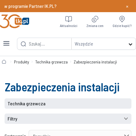
×
y w programie Partner IK.PL?
Dowiedz si
Aktualności
Zmiana cen
Gdzie kupić?
Wszędzie
Produkty
Technika grzewcza
Zabezpieczenia instalacji
Zabezpieczenia instalacji
Technika grzewcza
Filtry
Sortowanie