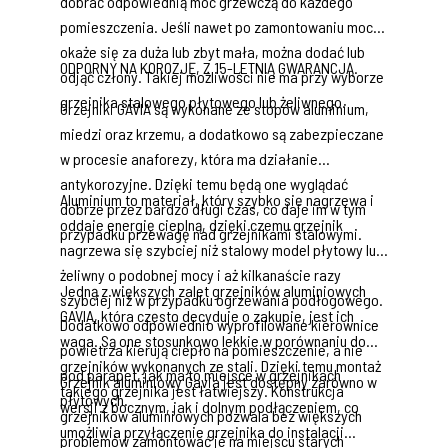
dobrać odpowiednią moc grzewczą do każdego
pomieszczenia. Jeśli nawet po zamontowaniu moc
okaże się za duża lub zbyt mała, można dodać lub
ODPORNY NA KOROZJĘ, Z 15-LETNIĄ GWARANCJĄ.
odjąć człony. Takiej możliwości nie ma przy wyborze
grzejnika stalowego płytowego lub żeliwnego.
Grzejniki GAVIA są wykonane ze stopów aluminium,
miedzi oraz krzemu, a dodatkowo są zabezpieczane
w procesie anaforezy, która ma działanie
antykorozyjne. Dzięki temu będą one wyglądać
Aluminium to materiał, który szybko się nagrzewa i
dobrze przez bardzo długi czas, co daje im w tym
oddaje energię cieplną, dzięki czemu grzejnik
przypadku przewagę nad grzejnikami stalowymi.
nagrzewa się szybciej niż stalowy model płytowy lub
żeliwny o podobnej mocy i aż kilkanaście razy
Jedną z większych zalet grzejników aluminiowych
szybciej niż w przypadku ogrzewania podłogowego.
GAVIA, która często decyduje o zakupie, jest ich
Dodatkowo odpowiednio wyprofilowane kierownice
waga. Są one stosunkowo lekkie w porównaniu do
powietrza kierują ciepło na pomieszczenie, a nie
grzejników wykonanych ze stali. Dzięki temu montaż
pod parapet, jak ma to miejsce w grzejnikach
Grzejnik aluminiowy Gavia jest dostępny zarówno w
takiego grzejnika jest łatwiejszy. Konstrukcja
płytowych.
wersji z bocznym, jak i dolnym podłączeniem, co
grzejników aluminiowych pozwala bez większych
umożliwia przyłączenie grzejnika do instalacji
problemów zamontować je na miejscu starych