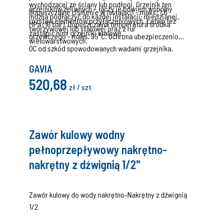
wychodzącej ze ściany lub podłogi. Grzejnik ten
grzejników żeliwnych – łączy je bowiem wspólny
Dopuszczalne ciśnienie w instalacji - maks. 1,6
można podłączyć do każdej instalacji: miedzianej,
rozstaw elementów przyłączeniowych. Łatwo też
MPa (16 bar). Dopuszczalna temperatura środka
tworzywowej lub stalowej oraz z rur
zastąpić nimi grzejniki stalowe.
grzewczego - maks. 95°C. Ochrona ubezpieczeniowa
wielowarstwowych.
OC od szkód spowodowanych wadami grzejnika.
GAVIA
520,68
zł / szt
Zawór kulowy wodny
pełnoprzepływowy nakrętno-
nakrętny z dźwignią 1/2"
Zawór kulowy do wody nakrętno-Nakrętny z dźwignią
1/2