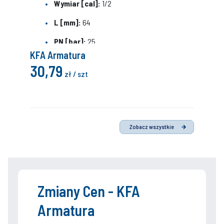
Wymiar [cal]:
1/2
L [mm]:
64
PN [bar]:
25
KFA Armatura
Uchwyt:
motylek stalowy
30,79
zł / szt
Powierzchnia:
śrutowana niklowana
Przyłączenie:
nakrętno-wkrętne
H [mm]:
50
Zobacz wszystkie
L1 [mm]:
13,5
L2 [mm]:
13,5
Przelot:
pełnoprzepływowy
Zmiany Cen - KFA
D [mm]:
15
Armatura