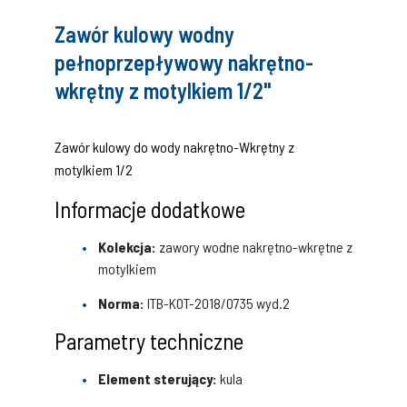
H [mm]:
45,8
Zawór kulowy wodny
pełnoprzepływowy nakrętno-
L1 [mm]:
13,5
wkrętny z motylkiem 1/2"
L2 [mm]:
84,5
Przelot:
pełnoprzepływowy
Zawór kulowy do wody nakrętno-Wkrętny z
D [mm]:
15
motylkiem 1/2
Informacje dodatkowe
Kolekcja:
zawory wodne nakrętno-wkrętne z
motylkiem
Norma:
ITB-KOT-2018/0735 wyd.2
Parametry techniczne
Element sterujący:
kula