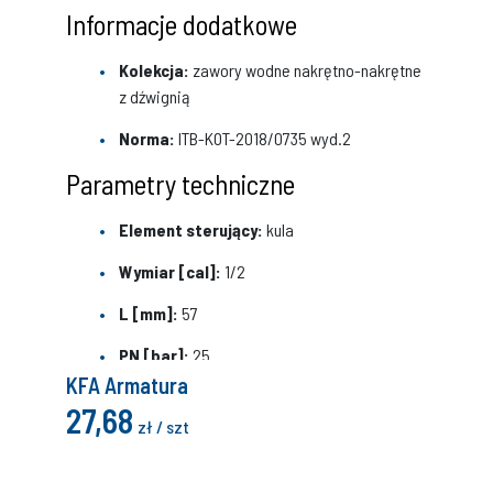
Informacje dodatkowe
Kolekcja:
zawory wodne nakrętno-nakrętne
z dźwignią
Norma:
ITB-KOT-2018/0735 wyd.2
Parametry techniczne
Element sterujący:
kula
Wymiar [cal]:
1/2
L [mm]:
57
PN [bar]:
25
KFA Armatura
Uchwyt:
dźwignia stalowa
27,68
zł / szt
Powierzchnia:
śrutowana niklowana
Przyłączenie:
nakrętno-nakrętne