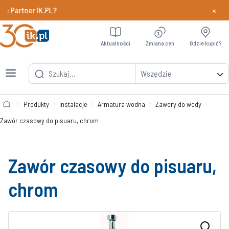
×
rtner IK.PL?
Dowiedz si
Aktualności
Zmiana cen
Gdzie kupić?
Wszędzie
Produkty
Instalacje
Armatura wodna
Zawory do wody
Zawór czasowy do pisuaru, chrom
Zawór czasowy do pisuaru,
chrom