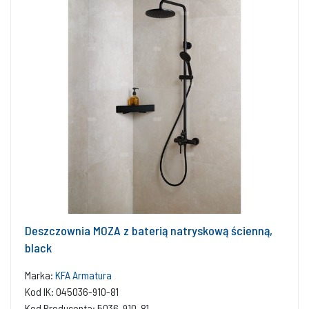
Deszczownia MOZA z baterią natryskową ścienną,
black
Marka:
KFA Armatura
Kod IK: 045036-910-81
Kod Producenta: 5036-910-81