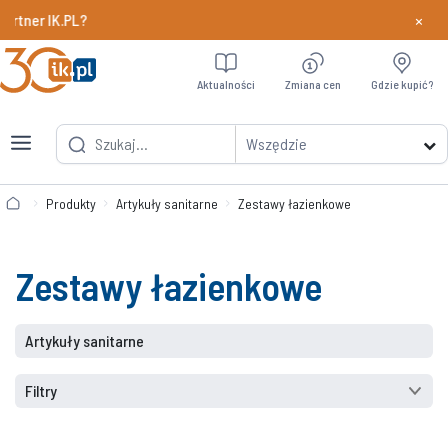
×
r IK.PL?
Dowiedz si
Aktualności
Zmiana cen
Gdzie kupić?
Wszędzie
Produkty
Artykuły sanitarne
Zestawy łazienkowe
Zestawy łazienkowe
Artykuły sanitarne
Filtry