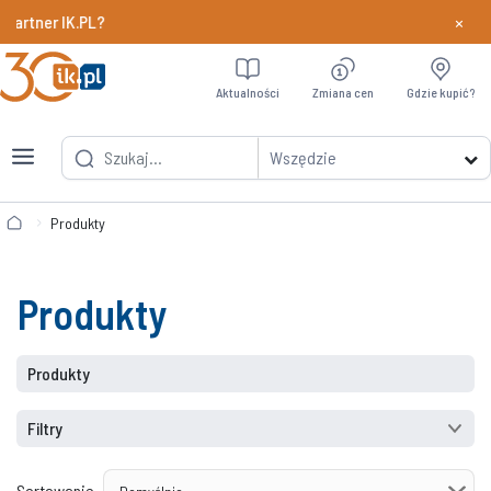
×
ner IK.PL?
Dowiedz si
Aktualności
Zmiana cen
Gdzie kupić?
Wszędzie
Produkty
Produkty
Produkty
Filtry
Sortowanie