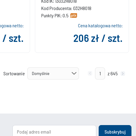
Kod IK: 13032H8018
Kod Producenta: 032H8018
Punkty PIK: 0.5
ogowa netto:
Cena katalogowa netto:
 / szt.
206 zł / szt.
Sortowanie
z 645
Subskrybuj