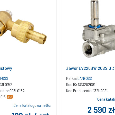
ustowy
Zawór EV220BW 20SS G 3
FOSS
Marka:
DANFOSS
003L0152
Kod IK: 13132U2081
centa: 003L0152
Kod Producenta: 132U2081
 0.5
Cena katal
Cena katalogowa netto:
2 590 zł