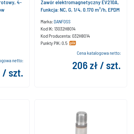
rotowy, 4-
Zawór elektromagnetyczny EV210A,
ów
Funkcja: NC, G, 1/4, 0.170 m³/h, EPDM
Marka:
DANFOSS
Kod IK: 13032H8014
Kod Producenta: 032H8014
Punkty PIK: 0.5
Cena katalogowa netto:
ogowa netto:
206 zł / szt.
 / szt.