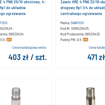
E 4 PN6 25/10 obrotowy, 4-
Zawór HRE 4 PN6 32/16 ob
Rp1 do układów
drogowy Rp1 1/4 do układ
ego ogrzewania
centralnego ogrzewania
FOSS
Marka:
DANFOSS
065Z0424
Kod IK: 13065Z0425
centa: 065Z0424
Kod Producenta: 065Z0425
 0.5
Punkty PIK: 0.5
Cena katalogowa netto:
Cena katal
403 zł / szt.
471 zł