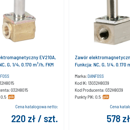
ektromagnetyczny EV210A,
Zawór elektromagnetyczn
NC, G, 1/4, 0.170 m³/h, FKM
Funkcja: NC, G, 1/4, 0.170 
FOSS
Marka:
DANFOSS
032H8015
Kod IK: 13032H8039
centa: 032H8015
Kod Producenta: 032H8039
 0.5
Punkty PIK: 0.5
Cena katalogowa netto:
Cena katal
220 zł / szt.
578 zł