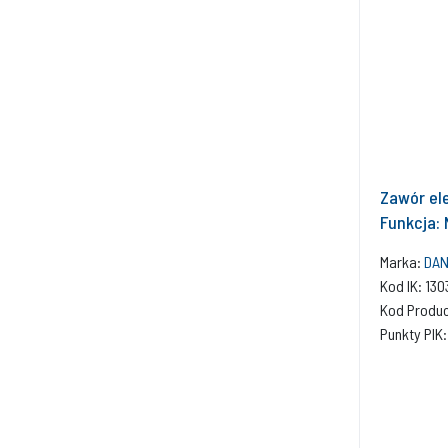
Zawór el
Funkcja: 
Marka:
DAN
Kod IK: 13
Kod Produ
Punkty PIK: