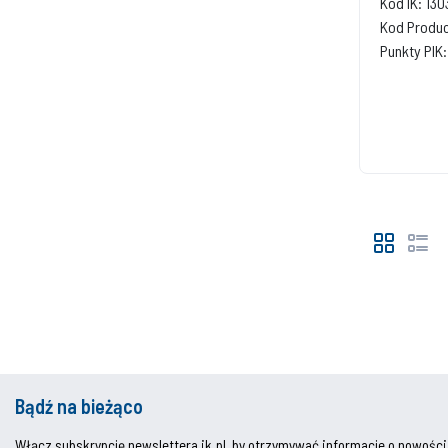
Kod IK: 13
Kod Produ
Punkty PIK:
Bądź na bieżąco
Włącz subskrypcję newslettera ik.pl, by otrzymywać informacje o nowości