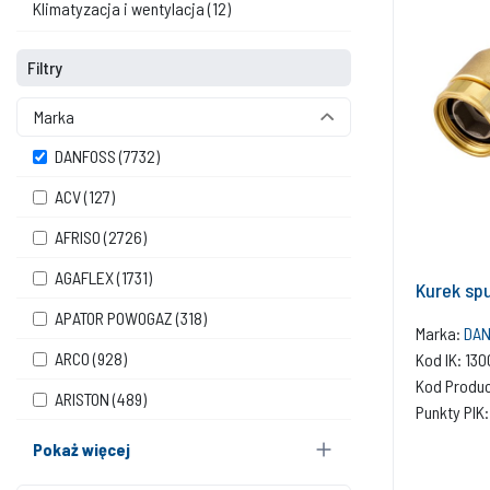
Klimatyzacja i wentylacja
(12)
Filtry
Marka
DANFOSS
(7732)
ACV
(127)
AFRISO
(2726)
AGAFLEX
(1731)
Kurek sp
APATOR POWOGAZ
(318)
Marka:
DAN
ARCO
(928)
Kod IK: 13
Kod Produ
ARISTON
(489)
Punkty PIK:
Pokaż więcej