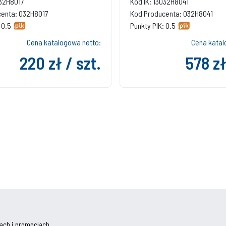
032H8017
Kod IK: 13032H8041
centa: 032H8017
Kod Producenta: 032H8041
 0.5
Punkty PIK: 0.5
Cena katalogowa netto:
Cena katal
220 zł / szt.
578 zł
ach i promocjach.