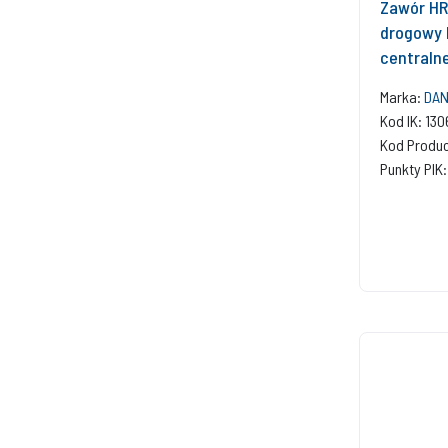
Zawór HR
drogowy 
centraln
Marka:
DAN
Kod IK: 13
Kod Produ
Punkty PIK: