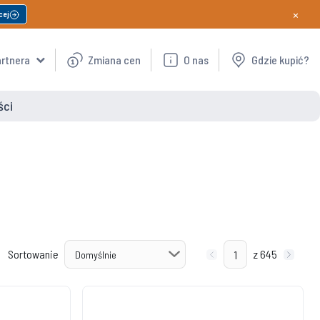
×
cej
artnera
Zmiana cen
O nas
Gdzie kupić?
ści
Sortowanie
z 645