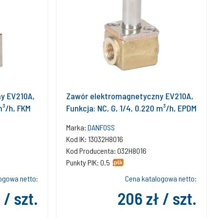
y EV210A,
Zawór elektromagnetyczny EV210A,
m³/h, FKM
Funkcja: NC, G, 1/4, 0.220 m³/h, EPDM
Marka:
DANFOSS
Kod IK: 13032H8016
Kod Producenta: 032H8016
Punkty PIK: 0.5
ogowa netto:
Cena katalogowa netto:
 / szt.
206 zł / szt.