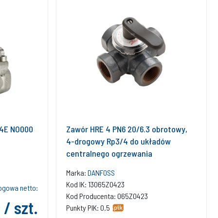
4E NO000
Zawór HRE 4 PN6 20/6.3 obrotowy,
4-drogowy Rp3/4 do układów
centralnego ogrzewania
Marka:
DANFOSS
Kod IK: 13065Z0423
ogowa netto:
Kod Producenta: 065Z0423
 / szt.
Punkty PIK: 0.5