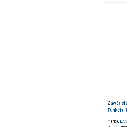
Zawór el
Funkcja: 
Marka:
DAN