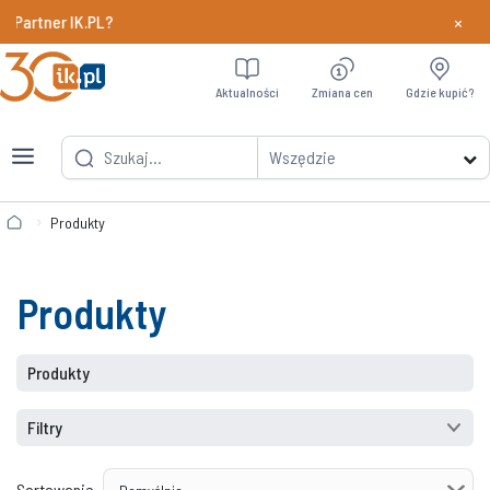
×
tner IK.PL?
Dowiedz si
Aktualności
Zmiana cen
Gdzie kupić?
Wszędzie
Produkty
Produkty
Produkty
Filtry
Sortowanie