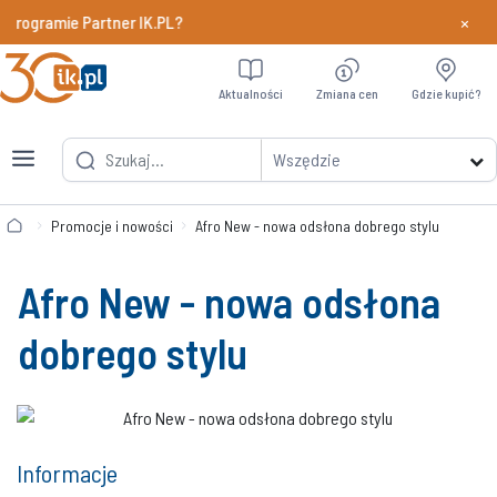
×
rogramie Partner IK.PL?
Dowiedz si
Aktualności
Zmiana cen
Gdzie kupić?
Wszędzie
Promocje i nowości
Afro New - nowa odsłona dobrego stylu
Afro New - nowa odsłona
dobrego stylu
Informacje