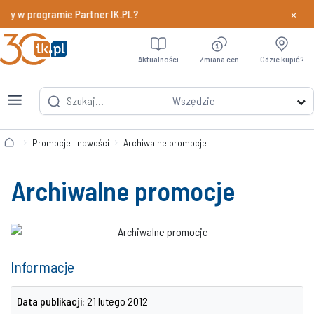
×
dy w programie Partner IK.PL?
Dowiedz si
Aktualności
Zmiana cen
Gdzie kupić?
Wszędzie
Promocje i nowości
Archiwalne promocje
Archiwalne promocje
Informacje
Data publikacji:
21 lutego 2012