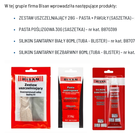
W tej grupie firma Bisan wprowadziła następujące produkty:
ZESTAW USZCZELNIAJĄCY 28G – PASTA + PAKUŁY (SASZETKA) - n
PASTA POŚLIZGOWA 30G (SASZETKA) – nr kat. B870399
SILIKON SANITARNY BIAŁY 80ML (TUBA - BLISTER) – nr kat. B870
SILIKON SANITARNY BEZBARWNY 80ML (TUBA - BLISTER) – nr kat