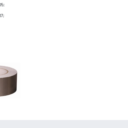
05;
07;