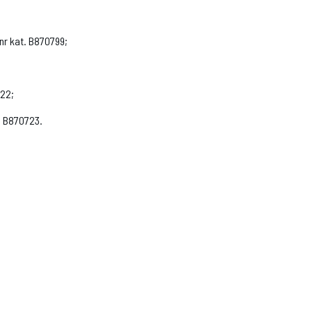
r kat. B870799;
722;
. B870723.