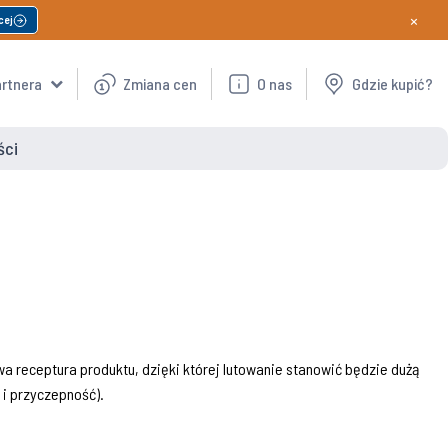
×
cej
artnera
Zmiana cen
O nas
Gdzie kupić?
ści
a receptura produktu, dzięki której lutowanie stanowić będzie dużą
 i przyczepność).