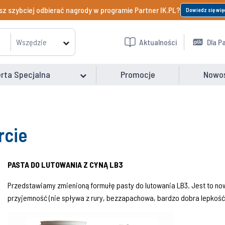
z szybciej odbierać nagrody w programie Partner IK.PL?
Dowiedz się wię
Wszędzie
Aktualności
Dla P
rta Specjalna
Promocje
Nowo
rcie
PASTA DO LUTOWANIA Z CYNĄ LB3
Przedstawiamy zmienioną formułę pasty do lutowania LB3. Jest to now
przyjemność (nie spływa z rury, bezzapachowa, bardzo dobra lepkość