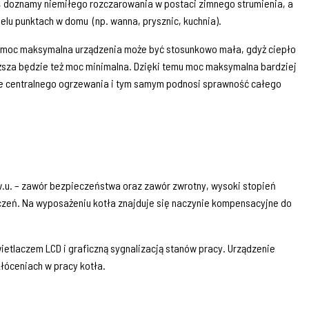
ic, doznamy niemiłego rozczarowania w postaci zimnego strumienia, a
u punktach w domu (np. wanna, prysznic, kuchnia).
 moc maksymalna urządzenia może być stosunkowo mała, gdyż ciepło
iższa będzie też moc minimalna. Dzięki temu moc maksymalna bardziej
ie centralnego ogrzewania i tym samym podnosi sprawność całego
w.u. – zawór bezpieczeństwa oraz zawór zwrotny, wysoki stopień
zeń. Na wyposażeniu kotła znajduje się naczynie kompensacyjne do
etlaczem LCD i graficzną sygnalizacją stanów pracy. Urządzenie
óceniach w pracy kotła.