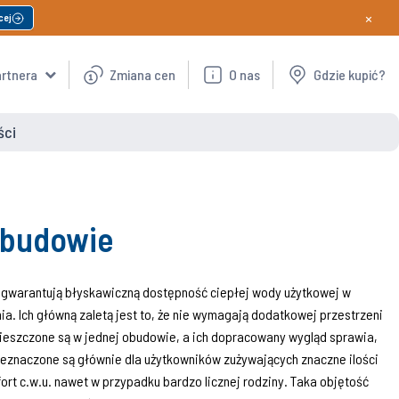
×
cej
artnera
Zmiana cen
O nas
Gdzie kupić?
ści
obudowie
 gwarantują błyskawiczną dostępność ciepłej wody użytkowej w
. Ich główną zaletą jest to, że nie wymagają dodatkowej przestrzeni
eszczone są w jednej obudowie, a ich dopracowany wygląd sprawia,
zeznaczone są głównie dla użytkowników zużywających znaczne ilości
ort c.w.u. nawet w przypadku bardzo licznej rodziny. Taka objętość