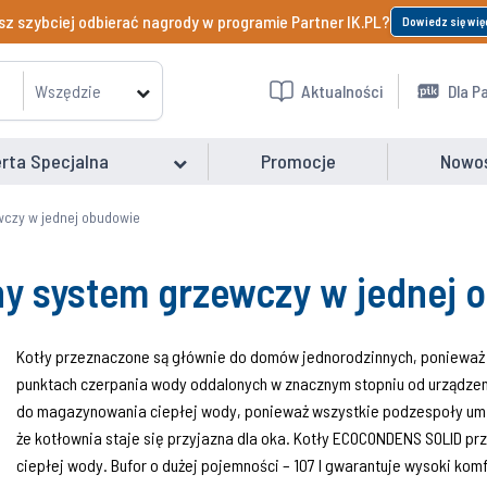
z szybciej odbierać nagrody w programie Partner IK.PL?
Dowiedz się wię
Wszędzie
Aktualności
Dla P
rta Specjalna
Promocje
Nowo
wczy w jednej obudowie
ny system grzewczy w jednej 
Kotły przeznaczone są głównie do domów jednorodzinnych, ponieważ
punktach czerpania wody oddalonych w znacznym stopniu od urządzenia
do magazynowania ciepłej wody, ponieważ wszystkie podzespoły umi
że kotłownia staje się przyjazna dla oka. Kotły ECOCONDENS SOLID pr
ciepłej wody. Bufor o dużej pojemności – 107 l gwarantuje wysoki komf