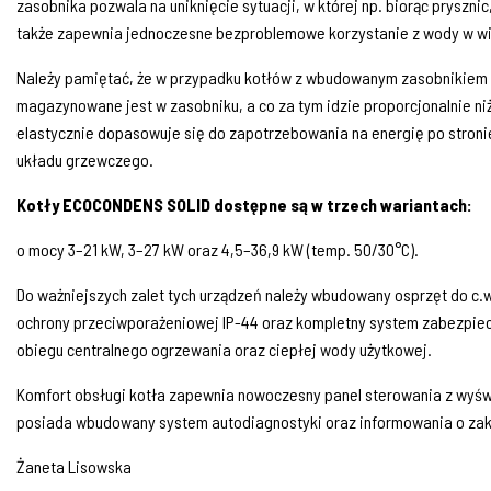
zasobnika pozwala na uniknięcie sytuacji, w której np. biorąc pryszn
także zapewnia jednoczesne bezproblemowe korzystanie z wody w wiel
Należy pamiętać, że w przypadku kotłów z wbudowanym zasobnikiem
magazynowane jest w zasobniku, a co za tym idzie proporcjonalnie n
elastycznie dopasowuje się do zapotrzebowania na energię po stron
układu grzewczego.
Kotły ECOCONDENS SOLID dostępne są w trzech wariantach:
o mocy 3–21 kW, 3–27 kW oraz 4,5–36,9 kW (temp. 50/30°C).
Do ważniejszych zalet tych urządzeń należy wbudowany osprzęt do c.
ochrony przeciwporażeniowej IP-44 oraz kompletny system zabezpiec
obiegu centralnego ogrzewania oraz ciepłej wody użytkowej.
Komfort obsługi kotła zapewnia nowoczesny panel sterowania z wyświ
posiada wbudowany system autodiagnostyki oraz informowania o zakł
Żaneta Lisowska