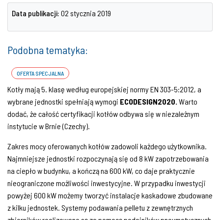
Data publikacji:
02 stycznia 2019
Podobna tematyka:
OFERTA SPECJALNA
Kotły mają 5. klasę według europejskiej normy EN 303-5:2012, a
wybrane jednostki spełniają wymogi
ECODESIGN2020.
Warto
dodać, że całość certyfikacji kotłów odbywa się w niezależnym
instytucie w Brnie (Czechy).
Zakres mocy oferowanych kotłów zadowoli każdego użytkownika.
Najmniejsze jednostki rozpoczynają się od 8 kW zapotrzebowania
na ciepło w budynku, a kończą na 600 kW, co daje praktycznie
nieograniczone możliwości inwestycyjne. W przypadku inwestycji
powyżej 600 kW możemy tworzyć instalacje kaskadowe zbudowane
z kilku jednostek. Systemy podawania pelletu z zewnętrznych
zbiorników realizowane są za pomocą podajników pneumatycznych