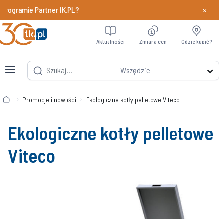
×
gramie Partner IK.PL?
Dowiedz si
Aktualności
Zmiana cen
Gdzie kupić?
Wszędzie
Promocje i nowości
Ekologiczne kotły pelletowe Viteco
Ekologiczne kotły pelletowe
Viteco