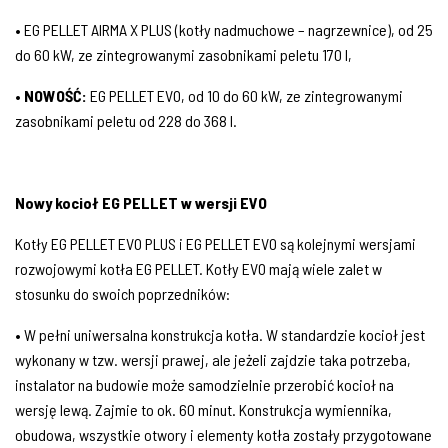
• EG PELLET AIRMA X PLUS (kotły nadmuchowe – nagrzewnice), od 25
do 60 kW, ze zintegrowanymi zasobnikami peletu 170 l,
•
NOWOŚĆ:
EG PELLET EVO, od 10 do 60 kW, ze zintegrowanymi
zasobnikami peletu od 228 do 368 l.
Nowy kocioł EG PELLET w wersji EVO
Kotły EG PELLET EVO PLUS i EG PELLET EVO są kolejnymi wersjami
rozwojowymi kotła EG PELLET. Kotły EVO mają wiele zalet w
stosunku do swoich poprzedników:
• W pełni uniwersalna konstrukcja kotła. W standardzie kocioł jest
wykonany w tzw. wersji prawej, ale jeżeli zajdzie taka potrzeba,
instalator na budowie może samodzielnie przerobić kocioł na
wersję lewą. Zajmie to ok. 60 minut. Konstrukcja wymiennika,
obudowa, wszystkie otwory i elementy kotła zostały przygotowane