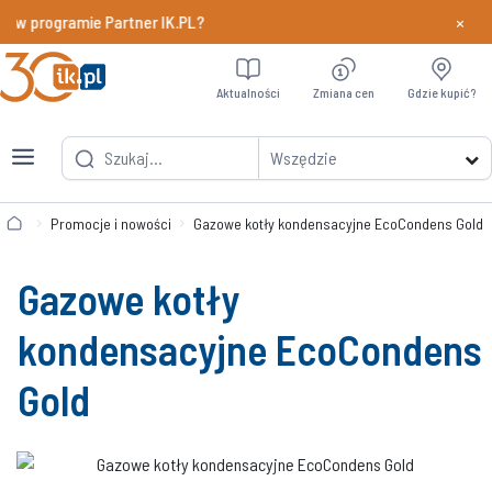
×
 w programie Partner IK.PL?
Dowiedz si
Aktualności
Zmiana cen
Gdzie kupić?
Wszędzie
Promocje i nowości
Gazowe kotły kondensacyjne EcoCondens Gold
Gazowe kotły
kondensacyjne EcoCondens
Gold