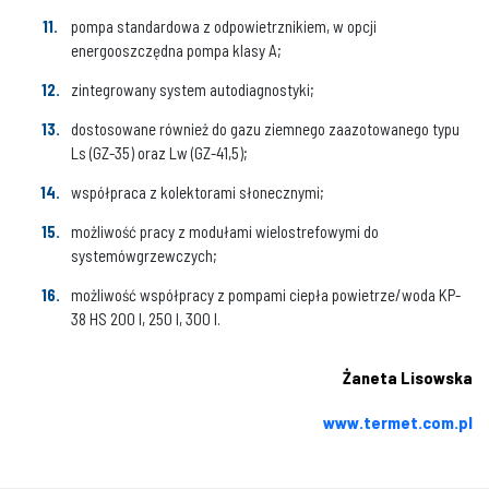
pompa standardowa z odpowietrznikiem, w opcji
energooszczędna pompa klasy A;
zintegrowany system autodiagnostyki;
dostosowane również do gazu ziemnego zaazotowanego typu
Ls (GZ-35) oraz Lw (GZ-41,5);
współpraca z kolektorami słonecznymi;
możliwość pracy z modułami wielostrefowymi do
systemówgrzewczych;
możliwość współpracy z pompami ciepła powietrze/woda KP-
38 HS 200 l, 250 l, 300 l.
Żaneta Lisowska
www.termet.com.pl