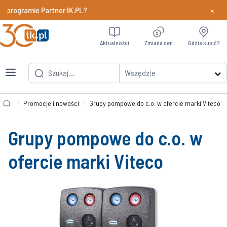
×
programie Partner IK.PL?
Dowiedz si
Aktualności
Zmiana cen
Gdzie kupić?
Wszędzie
Promocje i nowości
Grupy pompowe do c.o. w ofercie marki Viteco
Grupy pompowe do c.o. w
ofercie marki Viteco