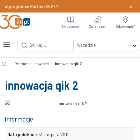
×
 w programie Partner IK.PL?
Dowiedz si
Aktualności
Zmiana cen
Gdzie kupić?
Wszędzie
Promocje i nowości
innowacja qik 2
innowacja qik 2
Informacje
Data publikacji:
13 sierpnia 2011