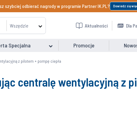
z szybciej odbierać nagrody w programie Partner IK.PL?
Dowiedz się wię
Wszędzie
Aktualności
Dla P
rta Specjalna
Promocje
Nowo
ntylacyjną z pilotem + pompę ciepła
jąc centralę wentylacyjną z p