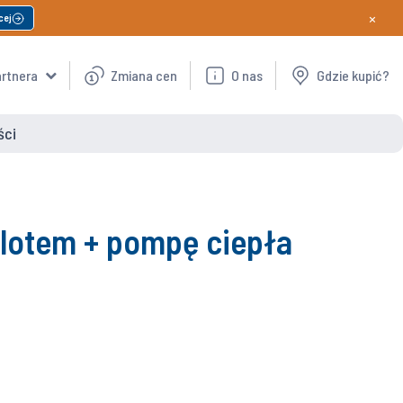
×
cej
artnera
Zmiana cen
O nas
Gdzie kupić?
ści
ilotem + pompę ciepła