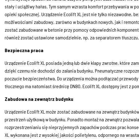
stały i uciążliwy hałas. Tym samym wzrasta komfort przebywania w p
opieki społecznej. Urządzenie Ecolift XL jest nie tylko niezawodne, b
możliwościami zabudowy, zarówno w budynkach nowych, jak i remon
zostać zabudowane w betonie przy pomocy odpowiednich komponent
również zostać ustawione samodzielnie, np. za separatorem tłuszczu.
Bezpieczna praca
Urządzenie Ecolift XL posiada jedną lub dwie klapy zwrotne, które za
dzięki czemu nie dochodzi do zalania budynku. Pneumatyczne rozpo
poczucie bezpieczeństwa. Do urządzenia można podłączać przewody
tłocznego ma natomiast średnicę DN80. Ecolift XL dostępny jest z pomp
Zabudowa na zewn
ątrz budynku
Urządzenie Ecolift XL może zostać zabudowane na zewnątrz budynków,
przestrzeń użytkową w budynku. Ponadto montaż na zewnątrz pozwala
rozprzestrzenianiu się nieprzyjemnych zapachów podczas prac konserw
XL wykonana jest z wysokiej jakości polietylenu, odpornego na wrast