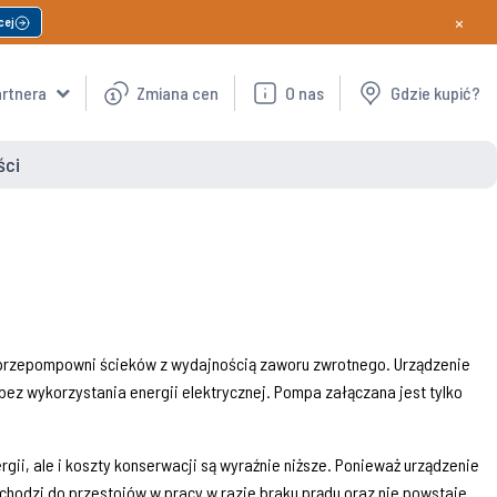
×
cej
artnera
Zmiana cen
O nas
Gdzie kupić?
ści
przepompowni ścieków z wydajnością zaworu zwrotnego. Urządzenie
bez wykorzystania energii elektrycznej. Pompa załączana jest tylko
rgii, ale i koszty konserwacji są wyraźnie niższe. Ponieważ urządzenie
ochodzi do przestojów w pracy w razie braku prądu oraz nie powstaje