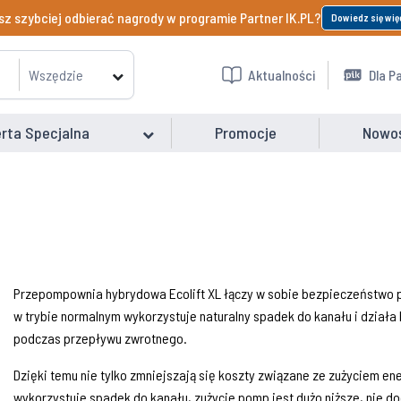
z szybciej odbierać nagrody w programie Partner IK.PL?
Dowiedz się wię
Wszędzie
Aktualności
Dla P
rta Specjalna
Promocje
Nowo
Przepompownia hybrydowa Ecolift XL łączy w sobie bezpieczeństwo 
w trybie normalnym wykorzystuje naturalny spadek do kanału i działa 
podczas przepływu zwrotnego.
Dzięki temu nie tylko zmniejszają się koszty związane ze zużyciem ene
wykorzystuje spadek do kanału, zużycie pomp jest dużo niższe, nie d