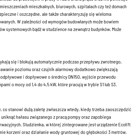
omieszczeniach mieszkalnych, biurowych, szpitalach czy też domach
ezpieczne i oszczędne, ale także charakteryzuję się wieloma
towanych. W zależności od wymogów budowlanych może bowiem
ów systemowych bądź w studzience na zewnątrz budynków. Może
mykają się i blokują automatycznie podczas przepływu zwrotnego,
znawanie poziomu oraz czujnik alarmowy dodatkowo zwiększają
 odpływowe i dopływowe o średnicy DN150, wyjście przewodu
ami o mocy od 1,4 do 4,5 kW, które pracują w trybie S1 lub S3.
 co stanowi dużą zaletę zwłaszcza wtedy, kiedy trzeba zaoszczędzić
 uniknąć hałasu związanego z pracą pompy oraz zapobiega
acyjnych. Studzienka, w której zintegrowane jest urządzenie Ecolift
anie korzeni oraz działanie wody gruntowej do głębokości 3 metrów.