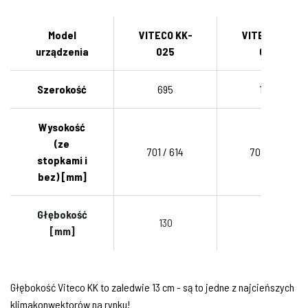
Model
VITECO KK-
VITECO KK-
urządzenia
025
060
Szerokość
695
1095
Wysokość
(ze
701 / 614
701 / 614
stopkami i
bez) [mm]
Głębokość
130
130
[mm]
Głębokość Viteco KK to zaledwie 13 cm - są to jedne z najcieńszych
klimakonwektorów na rynku!