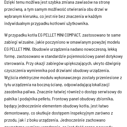
Dzięki temu możliwa jest szybka zmiana zawiasów na stronę
przeciwną, a tym samym możliwość otwierania obu drzwi w
wybranym kierunku, co jest nie bez znaczenia w każdym
indywidualnym przypadku kotłowni użytkownika.
W przypadku kotła EG PELLET MINI COMPACT, zastosowano te same
zabiegi wizualne, jakie poczyniono w omawianym powyżej modelu
EG PELLET MINI. Obudowie urządzenia nadano nowoczesną, lekką
formę, zastosowano w standardzie pojemnościowy panel dotykowy
sterowania. Przy okazji zabiegów upiększających, ukryto dźwignię
czyszczenia wymiennika pod drzwiami obudowy urządzenia.
Wyjścia elektryczne modułu wykonawczego zostały przeniesione z
tyłu urządzenia na boczną ścianę, odpowiadającą lokalizacji
zasobnika paliwa. Znacznie łatwiej również o dostęp serwisowy do
palnika i podajnika pelletu. Frontowy panel obudowy zbiornika,
będący jednocześnie elementem obudowy kotła, jest łatwo
demontowany, co skutkuje dostępem inspekcyjnym zarówno z
przodu, jak i z boku urządzenia. Jednocześnie zachowano
zewnętrzne wymiary urządzenia, co jest dość cenne z powodu