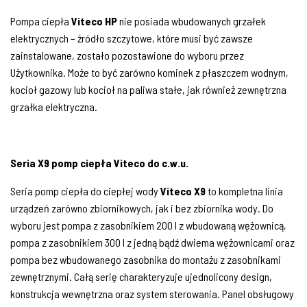
Pompa ciepła
Viteco HP
nie posiada wbudowanych grzałek
elektrycznych – źródło szczytowe, które musi być zawsze
zainstalowane, zostało pozostawione do wyboru przez
Użytkownika. Może to być zarówno kominek z płaszczem wodnym,
kocioł gazowy lub kocioł na paliwa stałe, jak również zewnętrzna
grzałka elektryczna.
Seria X9 pomp ciepła Viteco do c.w.u.
Seria pomp ciepła do ciepłej wody
Viteco X9
to kompletna linia
urządzeń zarówno zbiornikowych, jak i bez zbiornika wody. Do
wyboru jest pompa z zasobnikiem 200 l z wbudowaną wężownicą,
pompa z zasobnikiem 300 l z jedną bądź dwiema wężownicami oraz
pompa bez wbudowanego zasobnika do montażu z zasobnikami
zewnętrznymi. Całą serię charakteryzuje ujednolicony design,
konstrukcja wewnętrzna oraz system sterowania. Panel obsługowy