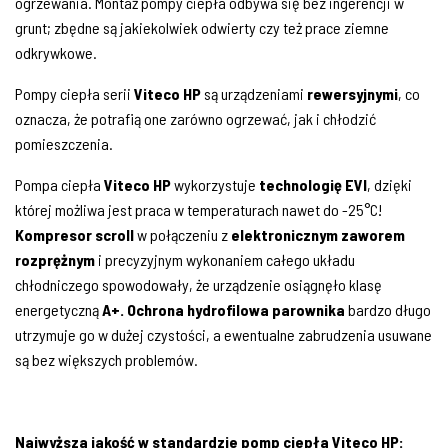
ogrzewania. Montaż pompy ciepła odbywa się bez ingerencji w
grunt; zbędne są jakiekolwiek odwierty czy też prace ziemne
odkrywkowe.
Pompy ciepła serii
Viteco HP
są urządzeniami
rewersyjnymi
, co
oznacza, że potrafią one zarówno ogrzewać, jak i chłodzić
pomieszczenia.
Pompa ciepła
Viteco HP
wykorzystuje
technologię EVI
, dzięki
której możliwa jest praca w temperaturach nawet do -25°C!
Kompresor scroll
w połączeniu z
elektronicznym zaworem
rozprężnym
i precyzyjnym wykonaniem całego układu
chłodniczego spowodowały, że urządzenie osiągnęło klasę
energetyczną
A+. Ochrona hydrofilowa parownika
bardzo długo
utrzymuje go w dużej czystości, a ewentualne zabrudzenia usuwane
są bez większych problemów.
Najwyższa jakość w standardzie pomp ciepła Viteco HP: