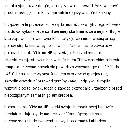
instalacyjnego, a z drugiej strony zagwarantować Użytkownikowi
prostą obsługę – struktura
monoblok
łączy w sobie te cechy.
Urządzenia te przeznaczone są do montażu zewnętrznego – trwała
obudowa wykonana ze
szlifowanej stali nierdzewnej
na długie
lata zapewni zarówno wysoką estetykę, jak i niezawodną pracę
pompy ciepła.Innowacyjne rozwiązania techniczne zawarte w
pompach ciepła
Viteco HP
sprawiają, że urządzenia te
charakteryzują się wysokim wskaźnikiem COP w szerokim zakresie
temperatur zewnętrznych dla powietrza zasysanego: od -25°C do
+43°C. Urządzenie wyposażone jest w przewód grzejny tacy
skroplin oraz drugi przewód grzejny kanału odpływu skroplin –
wszystko po to, by skutecznie zabezpieczyć całe urządzenie przed
niepożądanym zamarznięciem skroplin.
Pompa ciepła
Viteco HP
dzięki swojej kompaktowej budowie
idealnie nadaje się do modernizacji istniejącego układu
grzewczego lub do tworzenia nowych systemów i układów