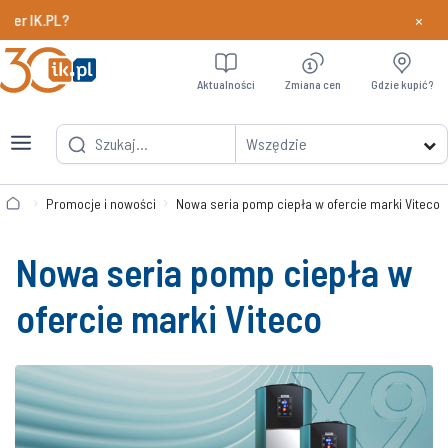
×
 IK.PL?
Dowiedz si
Aktualności
Zmiana cen
Gdzie kupić?
Wszędzie
Promocje i nowości
Nowa seria pomp ciepła w ofercie marki Viteco
Nowa seria pomp ciepła w
ofercie marki Viteco