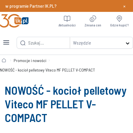
×
y w programie Partner IK.PL?
Dowiedz si
Aktualności
Zmiana cen
Gdzie kupić?
Wszędzie
Promocje i nowości
NOWOŚĆ - kocioł pelletowy Viteco MF PELLET V-COMPACT
NOWOŚĆ - kocioł pelletowy
Viteco MF PELLET V-
COMPACT