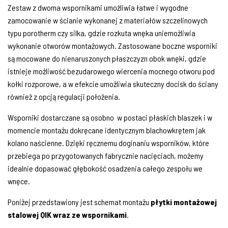
Zestaw z dwoma wspornikami umożliwia łatwe i wygodne
zamocowanie w ścianie wykonanej z materiałów szczelinowych
typu porotherm czy silka, gdzie rozkuta wnęka uniemożliwia
wykonanie otworów montażowych. Zastosowane boczne wsporniki
są mocowane do nienaruszonych płaszczyzn obok wnęki, gdzie
istnieje możliwość bezudarowego wiercenia mocnego otworu pod
kołki rozporowe, a w efekcie umożliwia skuteczny docisk do ściany
również z opcją regulacji położenia.
Wsporniki dostarczane są osobno
w postaci płaskich blaszek i w
momencie montażu dokręcane identycznym blachowkrętem jak
kolano naścienne. Dzięki ręcznemu doginaniu wsporników, które
przebiega po przygotowanych fabrycznie nacięciach, możemy
idealnie dopasować głębokość osadzenia całego zespołu we
wnęce.
Poniżej przedstawiony jest schemat montażu
płytki montażowej
stalowej QIK wraz ze wspornikami
.