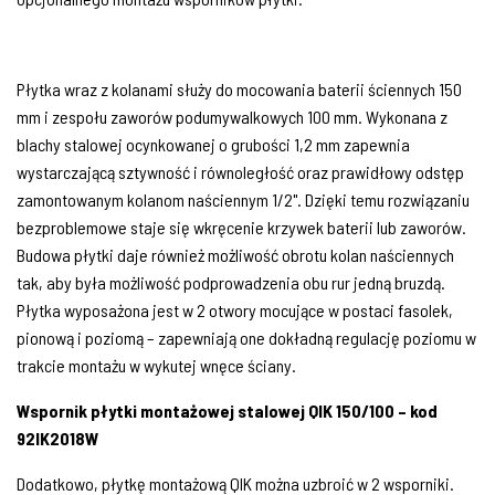
Płytka wraz z kolanami służy do mocowania baterii ściennych 150
mm i zespołu zaworów podumywalkowych 100 mm. Wykonana z
blachy stalowej ocynkowanej o grubości 1,2 mm zapewnia
wystarczającą sztywność i równoległość oraz prawidłowy odstęp
zamontowanym kolanom naściennym 1/2". Dzięki temu rozwiązaniu
bezproblemowe staje się wkręcenie krzywek baterii lub zaworów.
Budowa płytki daje również możliwość obrotu kolan naściennych
tak, aby była możliwość podprowadzenia obu rur jedną bruzdą.
Płytka wyposażona jest w 2 otwory mocujące w postaci fasolek,
pionową i poziomą – zapewniają one dokładną regulację poziomu w
trakcie montażu w wykutej wnęce ściany.
Wspornik płytki montażowej stalowej QIK 150/100 – kod
92IK2018W
Dodatkowo, płytkę montażową QIK można uzbroić w 2 wsporniki.