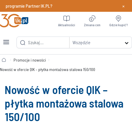
×
 programie Partner IK.PL?
Dowiedz si
Aktualności
Zmiana cen
Gdzie kupić?
Wszędzie
Promocje i nowości
Nowość w ofercie QIK – płytka montażowa stalowa 150/100
Nowość w ofercie QIK –
płytka montażowa stalowa
150/100