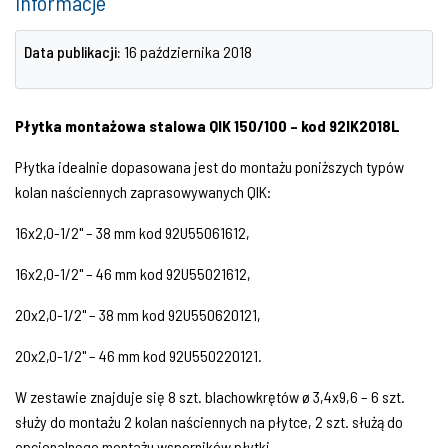
Informacje
Data publikacji:
16 października 2018
Płytka montażowa stalowa QIK 150/100 – kod 92IK2018L
Płytka idealnie dopasowana jest do montażu poniższych typów
kolan naściennych zaprasowywanych QIK:
16x2,0-1/2" – 38 mm kod 92U55061612,
16x2,0-1/2" – 46 mm kod 92U55021612,
20x2,0-1/2" – 38 mm kod 92U550620121,
20x2,0-1/2" – 46 mm kod 92U550220121.
W zestawie znajduje się 8 szt. blachowkrętów ø 3,4x9,6 – 6 szt.
służy do montażu 2 kolan naściennych na płytce, 2 szt. służą do
opcjonalnego montażu wsporników płytki.