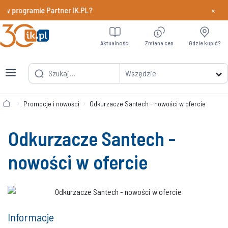
×
 w programie Partner IK.PL?
Dowiedz si
Aktualności
Zmiana cen
Gdzie kupić?
Wszędzie
Promocje i nowości
Odkurzacze Santech - nowości w ofercie
Odkurzacze Santech -
nowości w ofercie
Informacje