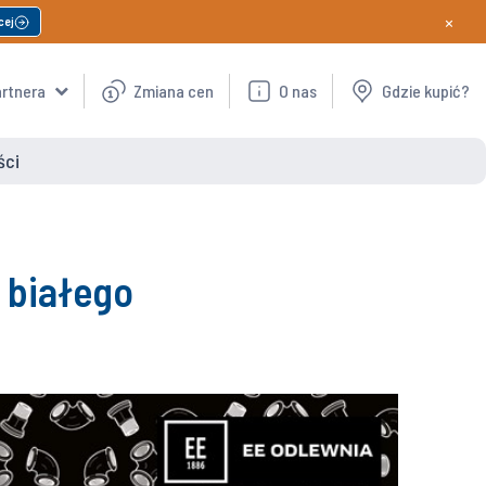
×
cej
artnera
Zmiana cen
O nas
Gdzie kupić?
ści
o białego