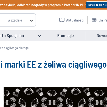
z szybciej odbierać nagrody w programie Partner IK.PL?
Dowiedz się wię
Wszędzie
Aktualności
Dla P
rta Specjalna
Promocje
Nowo
iwa ciągliwego białego
i marki EE z żeliwa ciągliweg