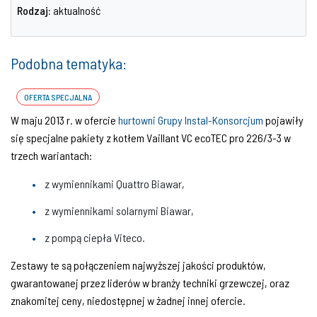
Rodzaj:
aktualność
Podobna tematyka:
OFERTA SPECJALNA
W maju 2013 r. w ofercie
hurtowni Grupy Instal-Konsorcjum
pojawiły
się specjalne pakiety z kotłem Vaillant VC ecoTEC pro 226/3-3 w
trzech wariantach:
z wymiennikami Quattro Biawar,
z wymiennikami solarnymi Biawar,
z pompą ciepła Viteco.
Zestawy te są połączeniem najwyższej jakości produktów,
gwarantowanej przez liderów w branży techniki grzewczej, oraz
znakomitej ceny, niedostępnej w żadnej innej ofercie.