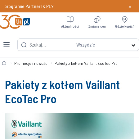
×
programie Partner IK.PL?
Dowiedz si
Aktualności
Zmiana cen
Gdzie kupić?
Wszędzie
Promocje i nowości
Pakiety z kotłem Vaillant EcoTec Pro
Pakiety z kotłem Vaillant
EcoTec Pro