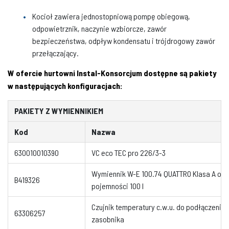
Kocioł zawiera jednostopniową pompę obiegową,
odpowietrznik, naczynie wzbiorcze, zawór
bezpieczeństwa, odpływ kondensatu i trójdrogowy zawór
przełączający.
W ofercie hurtowni Instal-Konsorcjum dostępne są pakiety
w następujących konfiguracjach:
PAKIETY Z WYMIENNIKIEM
Kod
Nazwa
630010010390
VC eco TEC pro 226/3-3
Wymiennik W-E 100.74 QUATTRO Klasa A o
B419326
pojemności 100 l
Czujnik temperatury c.w.u. do podłączenia
63306257
zasobnika