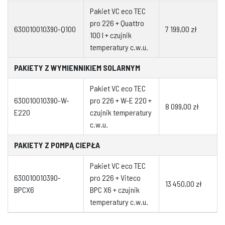
Pakiet VC eco TEC
pro 226 + Quattro
630010010390-Q100
7 199,00 zł
100 l + czujnik
temperatury c.w.u.
PAKIETY Z WYMIENNIKIEM SOLARNYM
Pakiet VC eco TEC
630010010390-W-
pro 226 + W-E 220 +
8 099,00 zł
E220
czujnik temperatury
c.w.u.
PAKIETY Z POMPĄ CIEPŁA
Pakiet VC eco TEC
630010010390-
pro 226 + Viteco
13 450,00 zł
BPCX6
BPC X6 + czujnik
temperatury c.w.u.