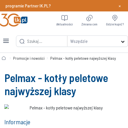
×
 programie Partner IK.PL?
Dowiedz si
Aktualności
Zmiana cen
Gdzie kupić?
Wszędzie
Promocje i nowości
Pelmax - kotły peletowe najwyższej klasy
Pelmax - kotły peletowe
najwyższej klasy
Informacje