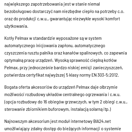
największego zapotrzebowania jest w stanie niemal
bezobsługowo dostarczyć nam niezbędne ciepło na potrzeby c.o.
oraz do produkcji c.w.u., gwarantując niezwykle wysoki komfort
użytkowania.
Kotły Pelmax w standardzie wyposażone są w system
automatycznego inicjowania zapłonu, automatycznego
czyszczenia rusztu palnika oraz kanałów spalinowych, co zapewnia
optymalną pracę urządzeń. Wysoką sprawność cieplną kotłów
Pelmax, przy jednocześnie bardzo niskiej emisji zanieczyszczeń,
potwierdza certyfikat najwyższej 5 klasy normy EN 303-5:2012.
Bogata oferta akcesoriów do urządzeń Pelmax daje olbrzymie
możliwości rozbudowy układów centralnego ogrzewania i c.w.u.
(opcja rozbudowy do 16 obiegów grzewczych, w tym 2 obiegi c.w.u.,
sterowanie zbiornikiem buforowym, instalacją solarną itp.)
Najnowszym akcesorium jest moduł internetowy BIA24.net
umożliwiający zdalny dostęp do bieżących informacji o systemie