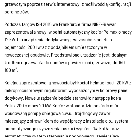
grzewczym poprzez serwis internetowy, z możliwością konfiguracji
parametrów.
Podczas targów ISH 2015 we Frankfurcie firma NIBE-Biawar
zaprezentowała nowy, w pełni automatyczny kocioł Pelmax o mocy
12 kW. Dla urządzenia dedykowany jest zasobnik peletu o
pojemności 200 l wraz z podajnikiem umieszczonym w
nowoczesnej obudowie. Przedstawione urządzenie jest idealnym
źródłem ogrzewania do domów o powierzchni grzewczej do 150-
2
180 m
.
Kolejną zaprezentowaną nowością był kocioł Pelmax Touch 20 kW z
mikroprocesorowym regulatorem wyposażonym w kolorowy panel
dotykowy. Nowe urządzenie będzie stanowiło następcę kotła
Pellux 200 o mocy 20 kW. Kocioł w standardzie posiada m.in.
wbudowaną pompę obiegową c.w.u., trójdrogowy zawór
mieszający z siłownikiem do współpracy z instalacją c.o., system
automatycznego czyszczenia rusztu i wymiennika kotła oraz
automatyczny system sterowania pogodowego, zawierający