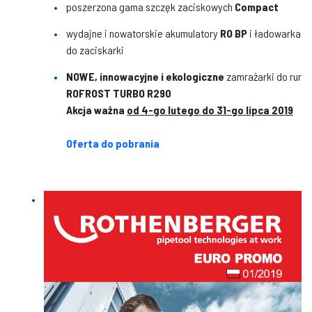
poszerzona gama szczęk zaciskowych
Compact
wydajne i nowatorskie akumulatory
RO BP
i ładowarka
do zaciskarki
NOWE, innowacyjne i ekologiczne
zamrażarki do rur
ROFROST TURBO R290
Akcja ważna
od 4-go lutego do 31-go lipca 2019
Oferta do pobrania