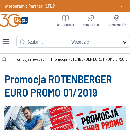
×
 w programie Partner IK.PL?
Dowiedz si
Aktualności
Zmiana cen
Gdzie kupić?
Wszędzie
Promocje i nowości
Promocja ROTENBERGER EURO PROMO 01/2019
Promocja ROTENBERGER
EURO PROMO 01/2019