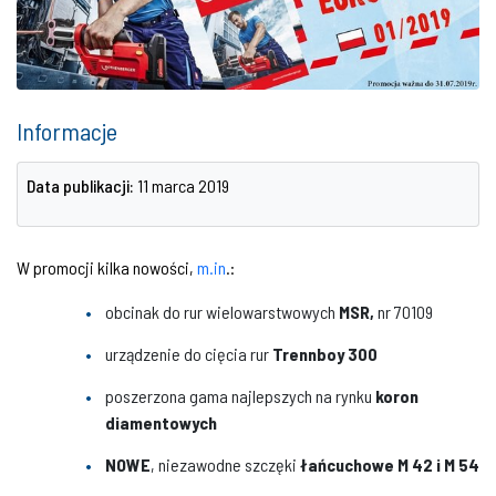
Informacje
Data publikacji:
11 marca 2019
W promocji kilka nowości,
m.in
.:
obcinak do rur wielowarstwowych
MSR,
nr 70109
urządzenie do cięcia rur
Trennboy 300
poszerzona gama najlepszych na rynku
koron
diamentowych
NOWE
, niezawodne szczęki
łańcuchowe
M 42 i M 54