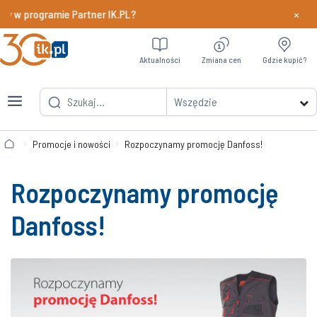
×
y w programie Partner IK.PL?
Dowiedz si
Aktualności
Zmiana cen
Gdzie kupić?
Wszędzie
Promocje i nowości
Rozpoczynamy promocję Danfoss!
Rozpoczynamy promocję
Danfoss!