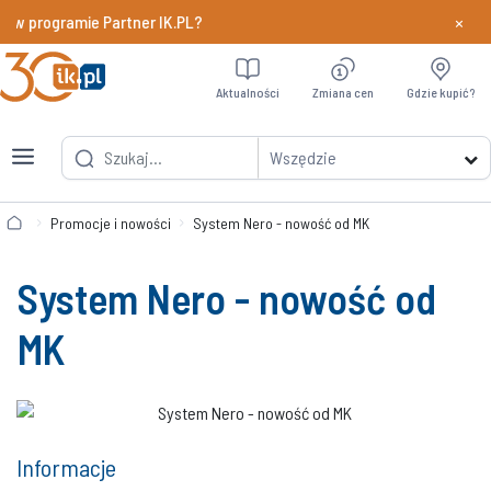
×
 w programie Partner IK.PL?
Dowiedz si
Aktualności
Zmiana cen
Gdzie kupić?
Wszędzie
Promocje i nowości
System Nero - nowość od MK
System Nero - nowość od
MK
Informacje