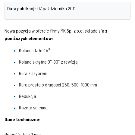
Data publikacji:
07 października 2011
Nowa pozycja w ofercie firmy MK Sp. z o.o. składa się
z
poniższych elementów
:
Kolano stałe 45°
Kolano skrętne 0°-90° z rewizją
Rura z szybrem
Rura prosta o długości 250, 500, 1000 mm
Redukcja
Rozeta ścienna
Dane techniczne:
Grubość stali: 2 mm