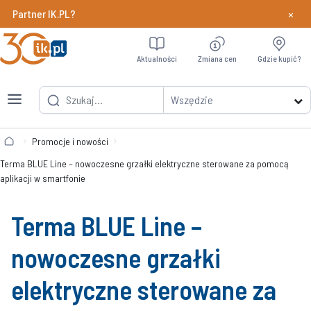
×
Partner IK.PL?
Dowiedz si
Aktualności
Zmiana cen
Gdzie kupić?
Wszędzie
Promocje i nowości
Terma BLUE Line – nowoczesne grzałki elektryczne sterowane za pomocą
aplikacji w smartfonie
Terma BLUE Line –
nowoczesne grzałki
elektryczne sterowane za