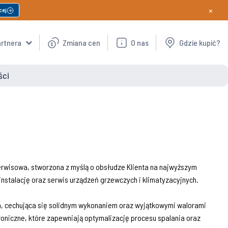
×
cej
artnera
Zmiana cen
O nas
Gdzie kupić?
ści
erwisowa, stworzona z myślą o obsłudze Klienta na najwyższym
nstalację oraz serwis urządzeń grzewczych i klimatyzacyjnych.
h, cechująca się solidnym wykonaniem oraz wyjątkowymi walorami
oniczne, które zapewniają optymalizację procesu spalania oraz