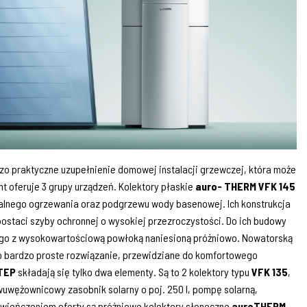
dzo praktyczne uzupełnienie domowej instalacji grzewczej, która może
t oferuje 3 grupy urządzeń. Kolektory płaskie
auro- THERM VFK 145
alnego ogrzewania oraz podgrzewu wody basenowej. Ich konstrukcja
ostaci szyby ochronnej o wysokiej przezroczystości. Do ich budowy
go z wysokowartościową powłoką naniesioną próżniowo. Nowatorską
to bardzo proste rozwiązanie, przewidziane do komfortowego
TEP
składają się tylko dwa elementy. Są to 2 kolektory typu
VFK 135
,
uwężownicowy zasobnik solarny o poj. 250 l, pompę solarną,
 Zwieńczeniem oferty są próżniowe kolektory słoneczne
auroTHERM