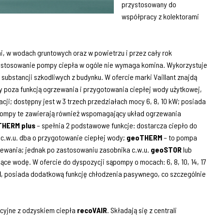
przystosowany do
współpracy z kolektorami
 w wodach gruntowych oraz w powietrzu i przez cały rok
stosowanie pompy ciepła w ogóle nie wymaga komina. Wykorzystuje
substancji szkodliwych z budynku. W ofercie marki Vaillant znajdą
ry poza funkcją ogrzewania i przygotowania ciepłej wody użytkowej,
cji;
dostępny jest w 3 trzech przedziałach mocy 6,
8, 10 kW; posiada
 pompy te zawierają również wspomagający układ ogrzewania
THERM plus
– spełnia 2 podstawowe funkcje: dostarcza ciepło do
.w.u. dba o przygotowanie ciepłej wody;
geoTHERM
– to pompa
zewania; jednak po zastosowaniu zasobnika c.w.u.
geoSTOR
lub
ące wodę. W ofercie do dyspozycji sąpompy o mocach: 6, 8, 10, 14, 17
M
, posiada dodatkową funkcję chłodzenia pasywnego, co szczególnie
acyjne z odzyskiem ciepła
recoVAIR
. Składają się z centrali