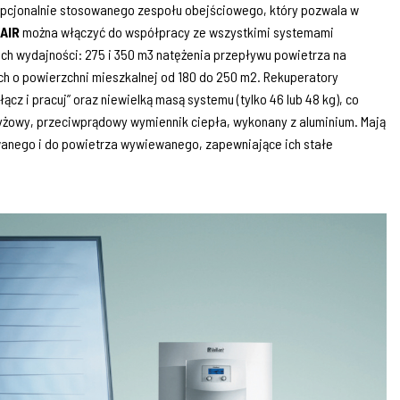
 opcjonalnie stosowanego zespołu obejściowego, który pozwala w
VAIR
można włączyć do współpracy ze wszystkimi systemami
ch wydajności: 275 i 350 m3 natężenia przepływu powietrza na
h o powierzchni mieszkalnej od 180 do 250 m2. Rekuperatory
cz i pracuj” oraz niewielką masą systemu (tylko 46 lub 48 kg), co
yżowy, przeciwprądowy wymiennik ciepła, wykonany z aluminium. Mają
wanego i do powietrza wywiewanego, zapewniające ich stałe