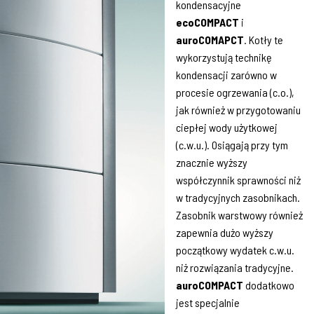
kondensacyjne
ecoCOMPACT
i
auroCOMAPCT
. Kotły te
wykorzystują technikę
kondensacji zarówno w
procesie ogrzewania (c.o.),
jak również w przygotowaniu
ciepłej wody użytkowej
(c.w.u.). Osiągają przy tym
znacznie wyższy
współczynnik sprawności niż
w tradycyjnych zasobnikach.
Zasobnik warstwowy również
zapewnia dużo wyższy
początkowy wydatek c.w.u.
niż rozwiązania tradycyjne.
auroCOMPACT
dodatkowo
jest specjalnie