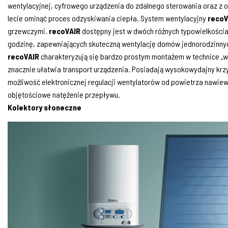
wentylacyjnej, cyfrowego urządzenia do zdalnego sterowania oraz z
lecie ominąć proces odzyskiwania ciepła. System wentylacyjny
reco
grzewczymi.
recoVAIR
dostępny jest w dwóch różnych typowielkościa
godzinę, zapewniających skuteczną wentylację domów jednorodzinnyc
recoVAIR
charakteryzują się bardzo prostym montażem w technice „włą
znacznie ułatwia transport urządzenia. Posiadają wysokowydajny krz
możliwość elektronicznej regulacji wentylatorów od powietrza nawie
objętościowe natężenie przepływu.
Kolektory słoneczne