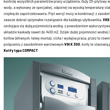
kontrolę wszystkich parametrów pracy urządzenia. Duży 20-płytowy w
wody, a wykonany ze specjalnej, odpornej na wysoką temperaturę stali
cieplną do zapotrzebowania. Pięć wersji mocy w kombinacji z zasobni
zawsze dobrać optymalne rozwiązanie dla każdego użytkownika.
VKK
cechująca się dużą pojemnością wodną, z powodzeniem wykorzystywa
układzie kaskady nawet do 1400 m2. Dzięki dużej pojemności wodnej i 
kotłów żeliwnych: łatwy montaż, cicha i wydajna praca, przez to równ
połączeniu z zasobnikiem warstwowym
VIH K 300
, kotły te stanowi
Kotły typu COMPACT