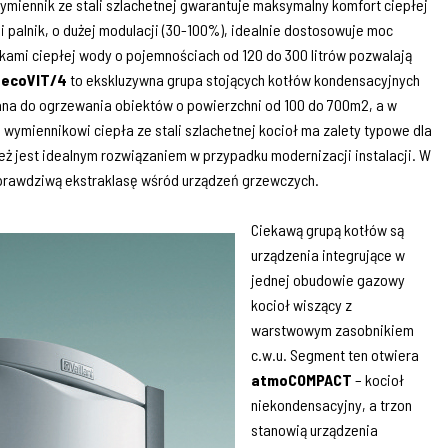
ymiennik ze stali szlachetnej gwarantuje maksymalny komfort ciepłej
 palnik, o dużej modulacji (30-100%), idealnie dostosowuje moc
kami ciepłej wody o pojemnościach od 120 do 300 litrów pozwalają
 ecoVIT/4
to ekskluzywna grupa stojących kotłów kondensacyjnych
na do ogrzewania obiektów o powierzchni od 100 do 700m2, a w
wymiennikowi ciepła ze stali szlachetnej kocioł ma zalety typowe dla
ież jest idealnym rozwiązaniem w przypadku modernizacji instalacji. W
ą prawdziwą ekstraklasę wśród urządzeń grzewczych.
Ciekawą grupą kotłów są
urządzenia integrujące w
jednej obudowie gazowy
kocioł wiszący z
warstwowym zasobnikiem
c.w.u. Segment ten otwiera
atmoCOMPACT
– kocioł
niekondensacyjny, a trzon
stanowią urządzenia