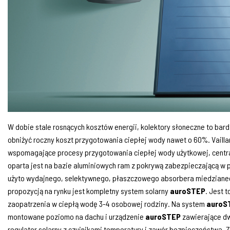
W dobie stale rosnących kosztów energii, kolektory słoneczne to bar
obniżyć roczny koszt przygotowania ciepłej wody nawet o 60%. Vaillan
wspomagające procesy przygotowania ciepłej wody użytkowej, centr
oparta jest na bazie aluminiowych ram z pokrywą zabezpieczającą w p
użyto wydajnego, selektywnego, płaszczowego absorbera miedziane
propozycją na rynku jest kompletny system solarny
auroSTEP
. Jest 
zaopatrzenia w ciepłą wodę 3-4 osobowej rodziny. Na system
auroS
montowane poziomo na dachu i urządzenie
auroSTEP
zawierające dw
regulator solarny z czujnikami temperatury i zawór bezpieczeństwa.