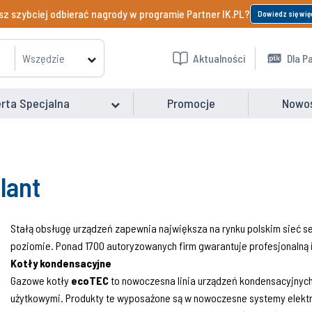
z szybciej odbierać nagrody w programie Partner IK.PL?
Dowiedz się wię
Wszędzie
Aktualności
Dla P
rta Specjalna
Promocje
Nowo
lant
Stałą obsługę urządzeń zapewnia największa na rynku polskim sieć s
poziomie. Ponad 1700 autoryzowanych firm gwarantuje profesjonalną i
Kotły kondensacyjne
Gazowe kotły
ecoTEC
to nowoczesna linia urządzeń kondensacyjnyc
użytkowymi. Produkty te wyposażone są w nowoczesne systemy elektr