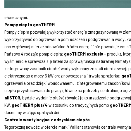
słonecznymi.
Pompy ciepła geoTHERM
Pompy ciepła pozwalają wykorzystać energię zmagazynowaną w ziemi,
wykorzystywać do ogrzewania pomieszczeń i podgrzewania wody. Za
ona w głównej mierze odnawialne źródła energii i nie powoduje emisji 
Państwo 4 rodzaje pomp ciepła:
geoTHERM exclusiv
– produkt, któ
wyśmienicie sprawdza się latem za sprawą funkcji naturalnej klimatyza
zintegrowany zasobnik ciepłej wody wykonany ze stali nierdzewnej;
elektrycznego o mocy 6 kW oraz nowoczesną i trwałą sprężarkę;
geo
ogrzewania oraz dzięki wbudowanemu, zintegrowanemu zasobnikowi c
ciepła przystosowana do pracy głównie na potrzeby centralnego ogr
allSTOR
, będzie wydajnie służyć również jako urządzenie podgrzewaj
kW.
geoTHERM plus/4
w stosunku do tradycyjnych pomp
geoTHER
docenimy w ciągu upalnych dni
Centrale wentylacyjne z odzyskiem ciepła
Tegoroczną nowość w ofercie marki Vaillant stanowią centrale wentyl