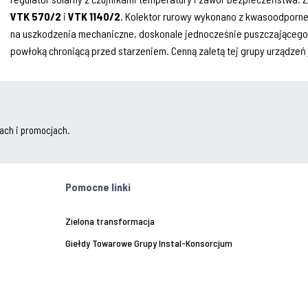
VTK 570/2
i
VTK 1140/2
. Kolektor rurowy wykonano z kwasoodporn
na uszkodzenia mechaniczne, doskonale jednocześnie puszczającego ś
powłoką chroniącą przed starzeniem. Cenną zaletą tej grupy urządzeń
ach i promocjach.
Pomocne linki
Zielona transformacja
Giełdy Towarowe Grupy Instal-Konsorcjum