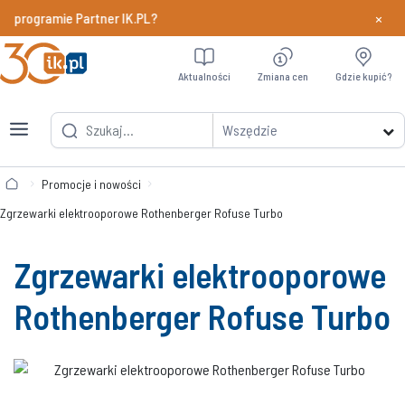
×
 programie Partner IK.PL?
Dowiedz si
Aktualności
Zmiana cen
Gdzie kupić?
Wszędzie
Promocje i nowości
Zgrzewarki elektrooporowe Rothenberger Rofuse Turbo
Zgrzewarki elektrooporowe
Rothenberger Rofuse Turbo