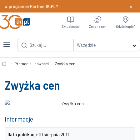
×
 w programie Partner IK.PL?
Dowiedz si
Aktualności
Zmiana cen
Gdzie kupić?
Wszędzie
Promocje i nowości
Zwyżka cen
Zwyżka cen
Informacje
Data publikacji:
10 sierpnia 2011