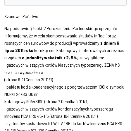
Szanowni Państwo!
Na podstawie § 5 pkt.2 Porozumienia Partnerskiego uprzejmie
informujemy, że w celu skompensowania skutków inflacji oraz
rosnących cen surowców do produkcji wprowadzamy
z dniem 6
lipca 2011 roku
korektę cen katalogowych oferowanych przez nas
urządzeń
o jednolity wskaźnik +2, 5%
, za wyjątkiem:
· gazowych wiszących kotłów klasycznych typoszeregu ZENA MS
oraz ich wyposażenia
(strona 9-11 Cennika 2011/1)
· pakietu kotła kondensacyjnego z podgrzewaczem 100l o symbolu
MCR/II 24/BS100 nr
katalogowy 90448100 (strona 7 Cennika 2011/1)
· gazowych wiszących kotłów kondensacyjnych typoszeregu
Innovens MCA PRO 45-115 (strona 104 Cennika 2011/1)
· systemów kaskadowych LW, LV i RG do kotłów Innovens MCA PRO
45-115 (strona 107-108 Cennika 2011/1)