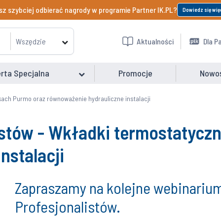
z szybciej odbierać nagrody w programie Partner IK.PL?
Dowiedz się wię
Wszędzie
Aktualności
Dla P
rta Specjalna
Promocje
Nowo
ikach Purmo oraz równoważenie hydrauliczne instalacji
istów - Wkładki termostatycz
nstalacji
Zapraszamy na kolejne webinarium
Profesjonalistów.