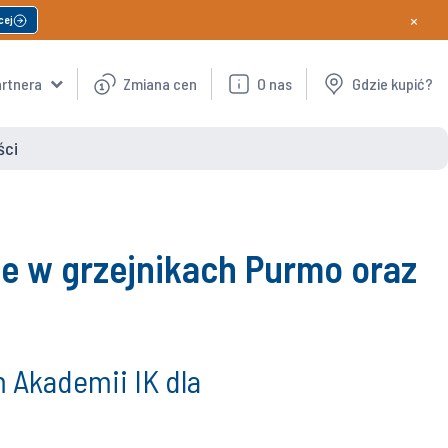
×
cej
artnera
Zmiana cen
O nas
Gdzie kupić?
ści
ne w grzejnikach Purmo oraz
 Akademii IK dla