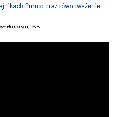
ejnikach Purmo oraz równoważenie
dpowietrzania grzejników.