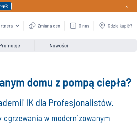
×
cej
artnera
Zmiana cen
O nas
Gdzie kupić?
Promocje
Nowości
wanym domu z pompą ciepła?
demii IK dla Profesjonalistów.
ty ogrzewania w modernizowanym