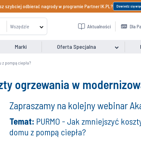
z szybciej odbierać nagrody w programie Partner IK.PL?
Dowiedz się wię
Wszędzie
Aktualności
Dla P
Marki
Oferta Specjalna
 z pompą ciepła?
szty ogrzewania w modernizo
Zapraszamy na kolejny webinar Aka
Temat:
PURMO - Jak zmniejszyć kosz
domu z pompą ciepła?