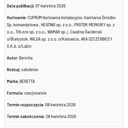
Data publikacji:
07 kwietnia 2026
Hurtownie:
CUPRUM Hurtownia Instalacyjno-Sanitarna Śnieżko
Sp. komandytowa , HEATING sp. z o.o., PROTOR-MERKURY sp. z
o.o., THI.eco sp. z o.o., WAMAR sp. j. Cwalina Świderski
o/Białystok, WILGA sp. z o.o. o/Katowice, AKA SZCZERBICCY
S.K.A. o/Lubin
Autor:
Beretta
Rodzaj:
szkolenie
Marka:
BERETTA
Formuła:
stacjonarnie
Termin rozpoczęcia:
08 kwietnia 2026
Termin zakończenia:
28 kwietnia 2026