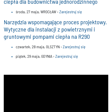
ciepła dla budownictwa jednorodzinnego
środa, 27 maja, WROCŁAW ›
Zarejestruj się
Narzędzia wspomagające proces projektowy.
Wytyczne dla instalacji z powietrznymi i
gruntowymi pompami ciepła na R290
czwartek, 28 maja, OLSZTYN ›
Zarejestruj się
piątek, 29 maja, GDYNIA ›
Zarejestruj się