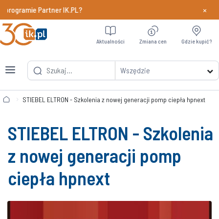
×
rogramie Partner IK.PL?
Dowiedz si
Aktualności
Zmiana cen
Gdzie kupić?
Wszędzie
STIEBEL ELTRON - Szkolenia z nowej generacji pomp ciepła hpnext
STIEBEL ELTRON - Szkolenia
z nowej generacji pomp
ciepła hpnext