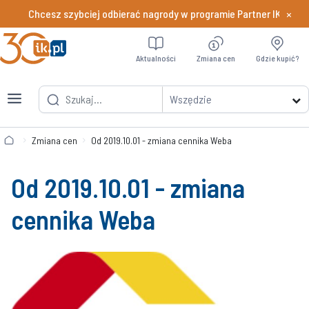
×
Chcesz szybciej odbierać nagrody w programie Partner IK.PL?
Dowiedz si
Aktualności
Zmiana cen
Gdzie kupić?
Wszędzie
Zmiana cen
Od 2019.10.01 - zmiana cennika Weba
Od 2019.10.01 - zmiana
cennika Weba