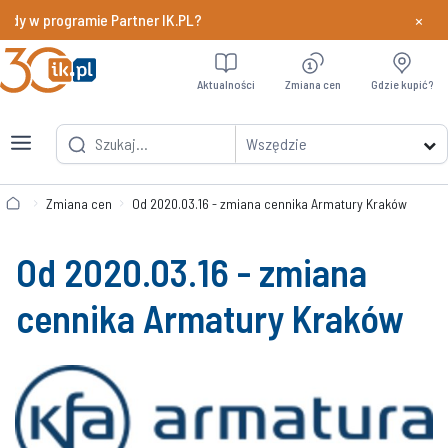
×
ody w programie Partner IK.PL?
Dowiedz si
Aktualności
Zmiana cen
Gdzie kupić?
Wszędzie
Zmiana cen
Od 2020.03.16 - zmiana cennika Armatury Kraków
Od 2020.03.16 - zmiana
cennika Armatury Kraków