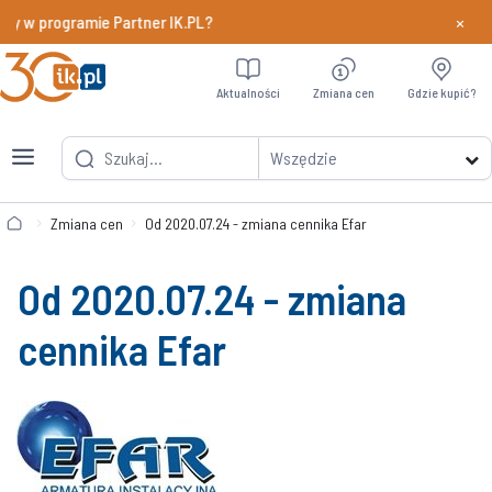
×
dy w programie Partner IK.PL?
Dowiedz si
Aktualności
Zmiana cen
Gdzie kupić?
Wszędzie
Zmiana cen
Od 2020.07.24 - zmiana cennika Efar
Od 2020.07.24 - zmiana
cennika Efar