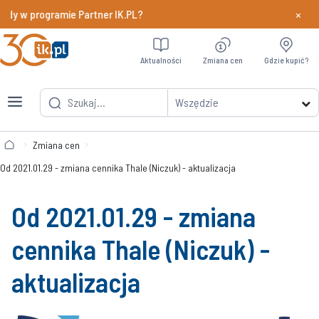
×
ody w programie Partner IK.PL?
Dowiedz si
Aktualności
Zmiana cen
Gdzie kupić?
Wszędzie
Zmiana cen
Od 2021.01.29 - zmiana cennika Thale (Niczuk) - aktualizacja
Od 2021.01.29 - zmiana
cennika Thale (Niczuk) -
aktualizacja