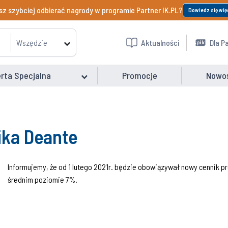
z szybciej odbierać nagrody w programie Partner IK.PL?
Dowiedz się wię
Wszędzie
Aktualności
Dla P
rta Specjalna
Promocje
Nowo
ika Deante
Informujemy, że od 1 lutego 2021r. będzie obowiązywał nowy cennik
średnim poziomie 7%.