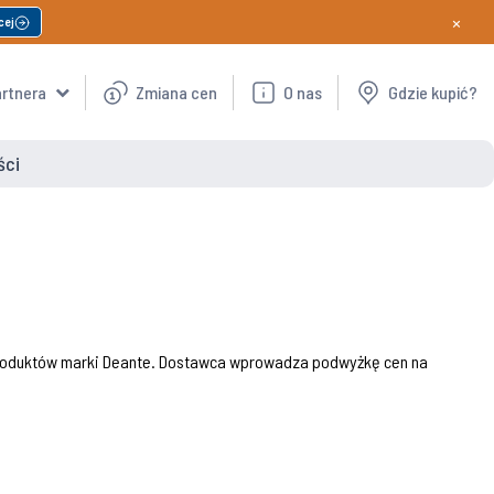
×
cej
artnera
Zmiana cen
O nas
Gdzie kupić?
ści
 produktów marki Deante. Dostawca wprowadza podwyżkę cen na