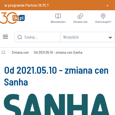
×
y w programie Partner IK.PL?
Dowiedz si
Aktualności
Zmiana cen
Gdzie kupić?
Wszędzie
Zmiana cen
Od 2021.05.10 - zmiana cen Sanha
Od 2021.05.10 - zmiana cen
Sanha