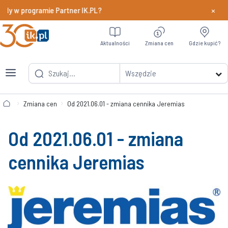
×
dy w programie Partner IK.PL?
Dowiedz si
Aktualności
Zmiana cen
Gdzie kupić?
Wszędzie
Zmiana cen
Od 2021.06.01 - zmiana cennika Jeremias
Od 2021.06.01 - zmiana
cennika Jeremias